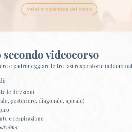
Vai al programma del corso
o secondo videocorso
ere e padroneggiare le tre fasi respiratorie (addominale
di:
te le direzioni
rale, posteriore, diagonale, apicale)
piro
to e respirazione
āṇāyāma