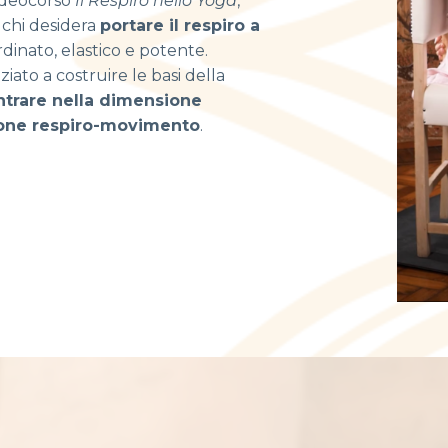
ideocorso
Il Respiro nello Yoga
,
chi desidera
portare il respiro a
rdinato, elastico e potente.
ziato a costruire le basi della
ntrare nella dimensione
ione respiro-movimento
.